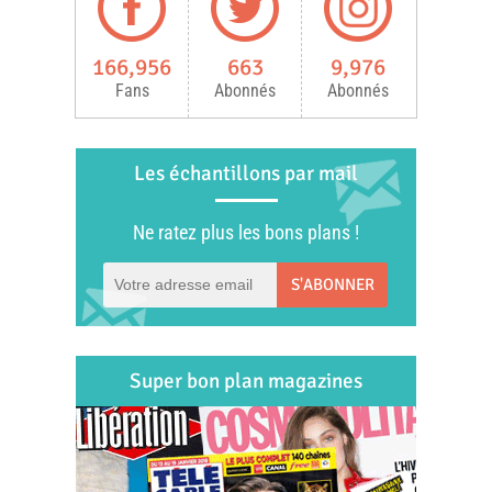
166,956
663
9,976
Fans
Abonnés
Abonnés
Les échantillons par mail
Ne ratez plus les bons plans !
S'ABONNER
Super bon plan magazines