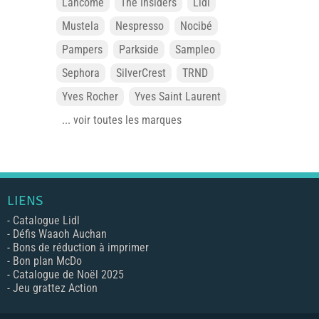
Lancôme
The Insiders
Lidl
Mustela
Nespresso
Nocibé
Pampers
Parkside
Sampleo
Sephora
SilverCrest
TRND
Yves Rocher
Yves Saint Laurent
... voir toutes les marques
LIENS
-
Catalogue Lidl
-
Défis Waaoh Auchan
-
Bons de réduction à imprimer
-
Bon plan McDo
-
Catalogue de Noël 2025
-
Jeu grattez Action