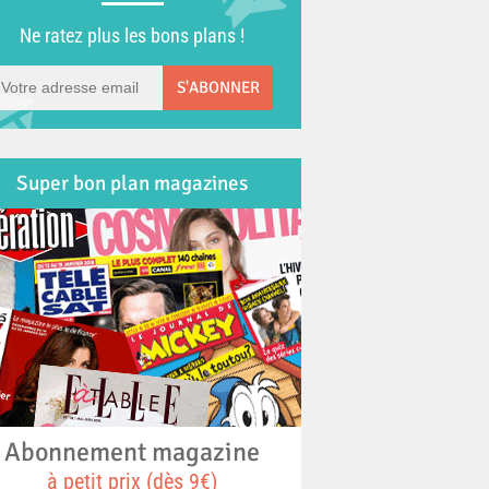
Ne ratez plus les bons plans !
S'ABONNER
Super bon plan magazines
Abonnement magazine
à petit prix (dès 9€)