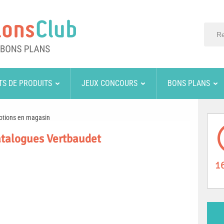
TS DE PRODUITS
JEUX CONCOURS
BONS PLANS
otions en magasin
atalogues Vertbaudet
1