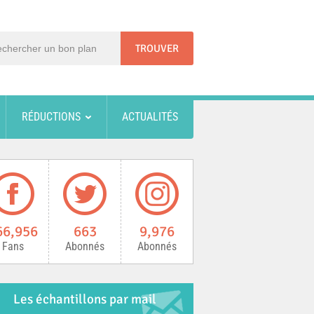
RÉDUCTIONS
ACTUALITÉS
66,956
663
9,976
Fans
Abonnés
Abonnés
Les échantillons par mail