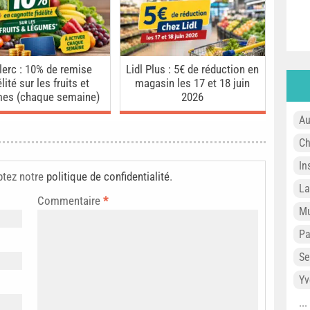
lerc : 10% de remise
Lidl Plus : 5€ de réduction en
élité sur les fruits et
magasin les 17 et 18 juin
mes (chaque semaine)
2026
Au
Ch
In
ptez notre
politique de confidentialité
.
L
Commentaire
*
Mu
P
Se
Yv
..