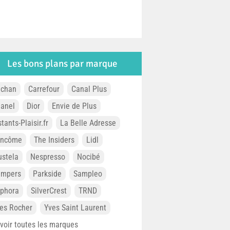
Les bons plans par marque
chan
Carrefour
Canal Plus
anel
Dior
Envie de Plus
stants-Plaisir.fr
La Belle Adresse
ancôme
The Insiders
Lidl
stela
Nespresso
Nocibé
ampers
Parkside
Sampleo
phora
SilverCrest
TRND
es Rocher
Yves Saint Laurent
. voir toutes les marques