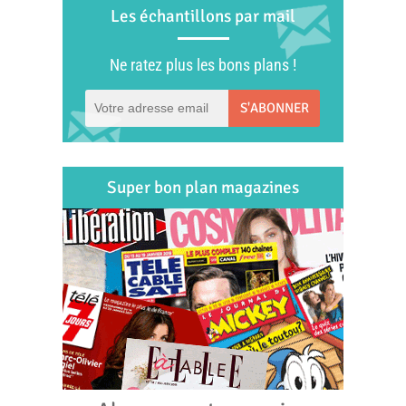
Les échantillons par mail
Ne ratez plus les bons plans !
S'ABONNER
Super bon plan magazines