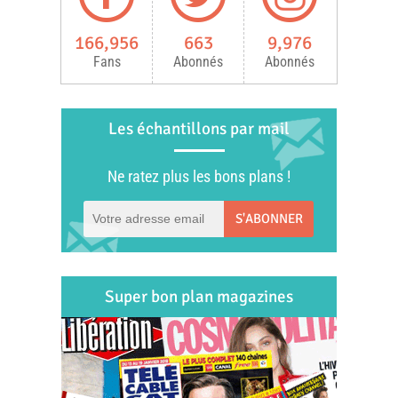
166,956
663
9,976
Fans
Abonnés
Abonnés
Les échantillons par mail
Ne ratez plus les bons plans !
S'ABONNER
Super bon plan magazines