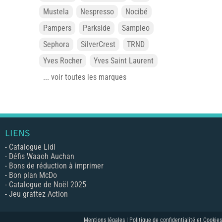
Mustela
Nespresso
Nocibé
Pampers
Parkside
Sampleo
Sephora
SilverCrest
TRND
Yves Rocher
Yves Saint Laurent
... voir toutes les marques
LIENS
-
Catalogue Lidl
-
Défis Waaoh Auchan
-
Bons de réduction à imprimer
-
Bon plan McDo
-
Catalogue de Noël 2025
-
Jeu grattez Action
Mentions légales |
Politique de confidentialité et Cookies