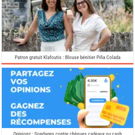
Patron gratuit Klafoutis : Blouse bénitier Piña Colada
Opinionz : Sondages contre chèques cadeaux ou cash