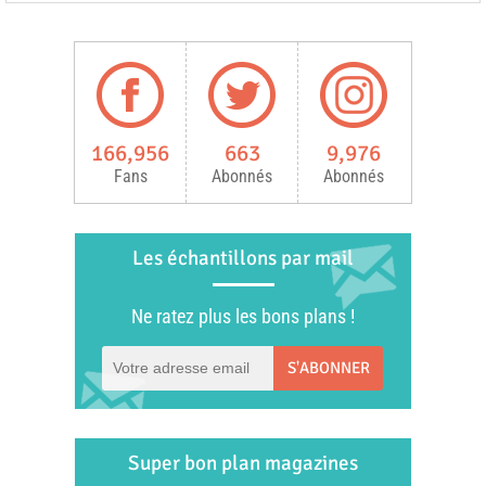
166,956
663
9,976
Fans
Abonnés
Abonnés
Les échantillons par mail
Ne ratez plus les bons plans !
S'ABONNER
Super bon plan magazines