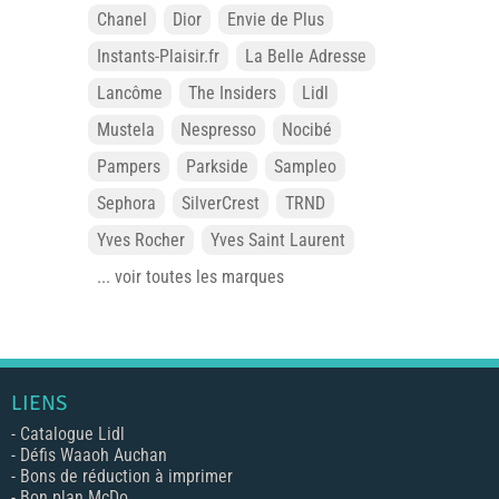
Chanel
Dior
Envie de Plus
Instants-Plaisir.fr
La Belle Adresse
Lancôme
The Insiders
Lidl
Mustela
Nespresso
Nocibé
Pampers
Parkside
Sampleo
Sephora
SilverCrest
TRND
Yves Rocher
Yves Saint Laurent
... voir toutes les marques
LIENS
-
Catalogue Lidl
-
Défis Waaoh Auchan
-
Bons de réduction à imprimer
-
Bon plan McDo