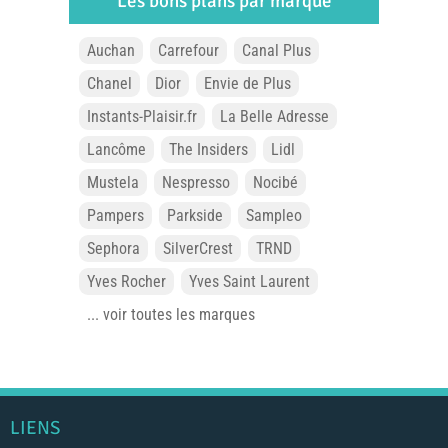
Les bons plans par marque
Auchan
Carrefour
Canal Plus
Chanel
Dior
Envie de Plus
Instants-Plaisir.fr
La Belle Adresse
Lancôme
The Insiders
Lidl
Mustela
Nespresso
Nocibé
Pampers
Parkside
Sampleo
Sephora
SilverCrest
TRND
Yves Rocher
Yves Saint Laurent
... voir toutes les marques
LIENS