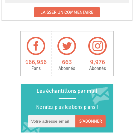
166,956
663
9,976
Fans
Abonnés
Abonnés
Les échantillons par mail
Ne ratez plus les bons plans !
S'ABONNER