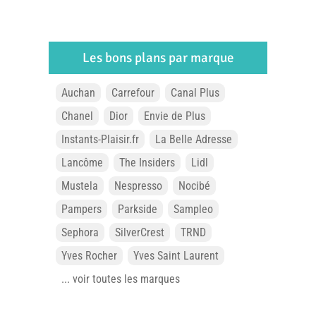
Les bons plans par marque
Auchan
Carrefour
Canal Plus
Chanel
Dior
Envie de Plus
Instants-Plaisir.fr
La Belle Adresse
Lancôme
The Insiders
Lidl
Mustela
Nespresso
Nocibé
Pampers
Parkside
Sampleo
Sephora
SilverCrest
TRND
Yves Rocher
Yves Saint Laurent
... voir toutes les marques