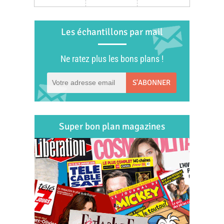
Les échantillons par mail
Ne ratez plus les bons plans !
S'ABONNER
Super bon plan magazines