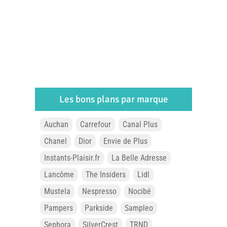
Les bons plans par marque
Auchan
Carrefour
Canal Plus
Chanel
Dior
Envie de Plus
Instants-Plaisir.fr
La Belle Adresse
Lancôme
The Insiders
Lidl
Mustela
Nespresso
Nocibé
Pampers
Parkside
Sampleo
Sephora
SilverCrest
TRND