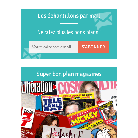
Les échantillons par mail
Ne ratez plus les bons plans !
S'ABONNER
Super bon plan magazines