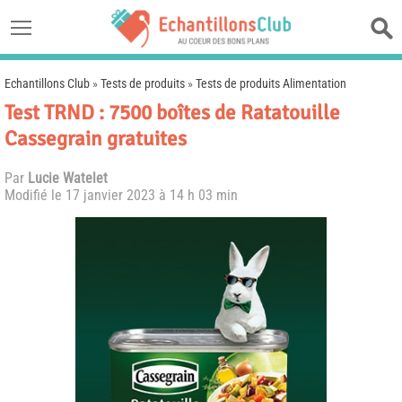
Echantillons Club
»
Tests de produits
»
Tests de produits Alimentation
Test TRND : 7500 boîtes de Ratatouille
Cassegrain gratuites
Par
Lucie Watelet
Modifié le
17 janvier 2023 à 14 h 03 min