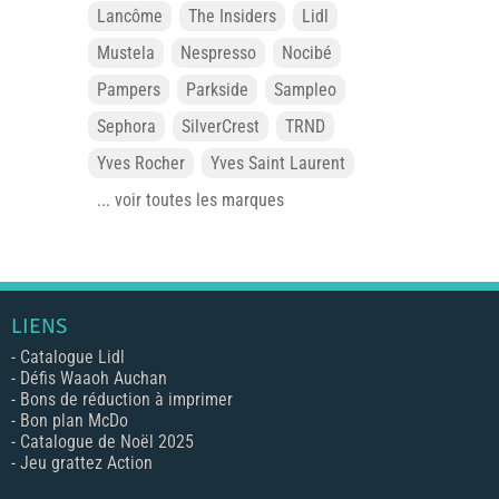
Lancôme
The Insiders
Lidl
Mustela
Nespresso
Nocibé
Pampers
Parkside
Sampleo
Sephora
SilverCrest
TRND
Yves Rocher
Yves Saint Laurent
... voir toutes les marques
LIENS
-
Catalogue Lidl
-
Défis Waaoh Auchan
-
Bons de réduction à imprimer
-
Bon plan McDo
-
Catalogue de Noël 2025
-
Jeu grattez Action