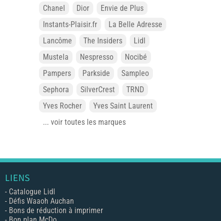
Chanel
Dior
Envie de Plus
Instants-Plaisir.fr
La Belle Adresse
Lancôme
The Insiders
Lidl
Mustela
Nespresso
Nocibé
Pampers
Parkside
Sampleo
Sephora
SilverCrest
TRND
Yves Rocher
Yves Saint Laurent
... voir toutes les marques
LIENS
-
Catalogue Lidl
-
Défis Waaoh Auchan
-
Bons de réduction à imprimer
-
Bon plan McDo