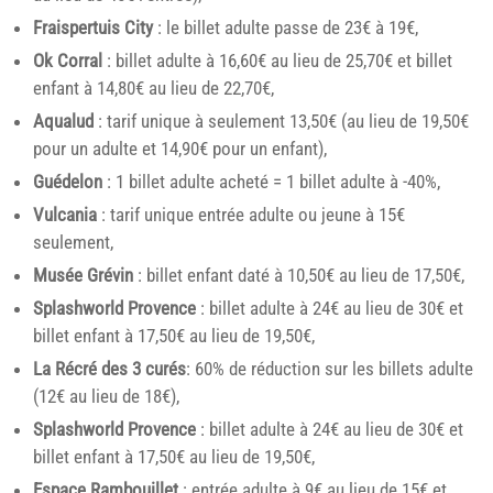
Fraispertuis City
: le billet adulte passe de 23€ à 19€,
Ok Corral
: billet adulte à 16,60€ au lieu de 25,70€ et billet
enfant à 14,80€ au lieu de 22,70€,
Aqualud
: tarif unique à seulement 13,50€ (au lieu de 19,50€
pour un adulte et 14,90€ pour un enfant),
Guédelon
: 1 billet adulte acheté = 1 billet adulte à -40%,
Vulcania
: tarif unique entrée adulte ou jeune à 15€
seulement,
Musée Grévin
: billet enfant daté à 10,50€ au lieu de 17,50€,
Splashworld Provence
: billet adulte à 24€ au lieu de 30€ et
billet enfant à 17,50€ au lieu de 19,50€,
La Récré des 3 curés
: 60% de réduction sur les billets adulte
(12€ au lieu de 18€),
Splashworld Provence
: billet adulte à 24€ au lieu de 30€ et
billet enfant à 17,50€ au lieu de 19,50€,
Espace Rambouillet
: entrée adulte à 9€ au lieu de 15€ et