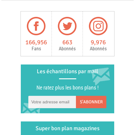
166,956
663
9,976
Fans
Abonnés
Abonnés
Les échantillons par mail
Ne ratez plus les bons plans !
S'ABONNER
Super bon plan magazines