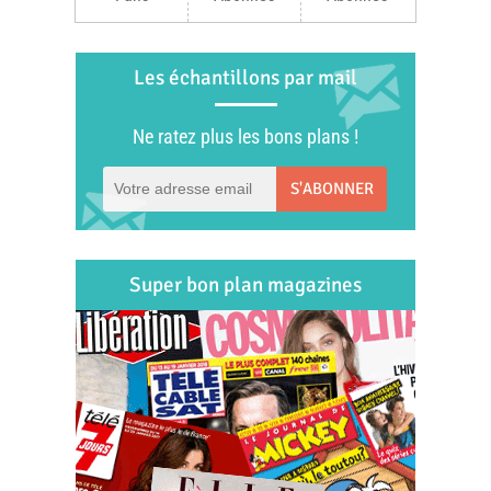
Les échantillons par mail
Ne ratez plus les bons plans !
S'ABONNER
Super bon plan magazines