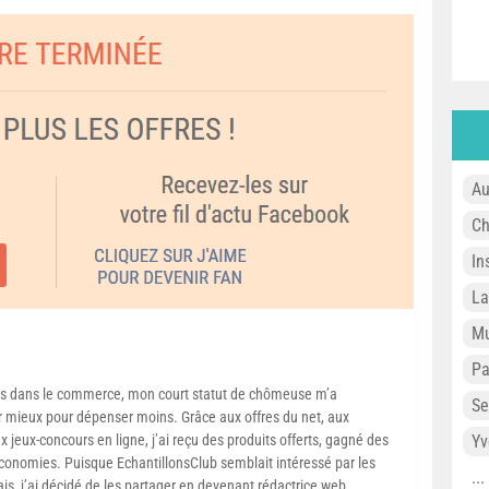
Au
Ch
In
L
Mu
P
s dans le commerce, mon court statut de chômeuse m’a
Se
mieux pour dépenser moins. Grâce aux offres du net, aux
 jeux-concours en ligne, j’ai reçu des produits offerts, gagné des
Yv
conomies. Puisque EchantillonsClub semblait intéressé par les
..
ais, j’ai décidé de les partager en devenant rédactrice web.