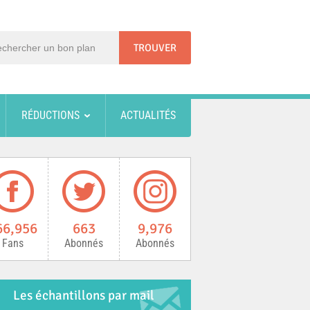
RÉDUCTIONS
ACTUALITÉS
66,956
663
9,976
Fans
Abonnés
Abonnés
Les échantillons par mail