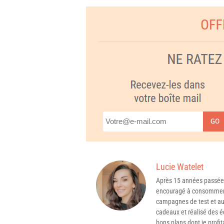
GO
Lucie Watelet
Après 15 années passée
encouragé à consommer 
campagnes de test et aux
cadeaux et réalisé des é
bons plans dont je profit