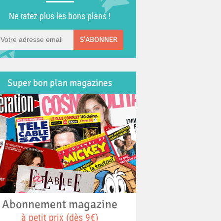
Ne ratez plus les bons plans !
S'ABONNER
Super bon plan magazines
Abonnement magazine
à petit prix (dès 9€)