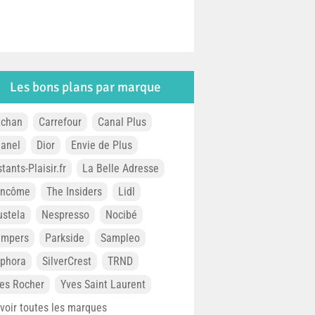
Les bons plans par marque
chan
Carrefour
Canal Plus
anel
Dior
Envie de Plus
stants-Plaisir.fr
La Belle Adresse
ancôme
The Insiders
Lidl
stela
Nespresso
Nocibé
ampers
Parkside
Sampleo
phora
SilverCrest
TRND
es Rocher
Yves Saint Laurent
. voir toutes les marques