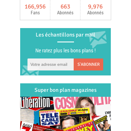
166,956
663
9,976
Fans
Abonnés
Abonnés
Les échantillons par mail
Ne ratez plus les bons plans !
S'ABONNER
Super bon plan magazines