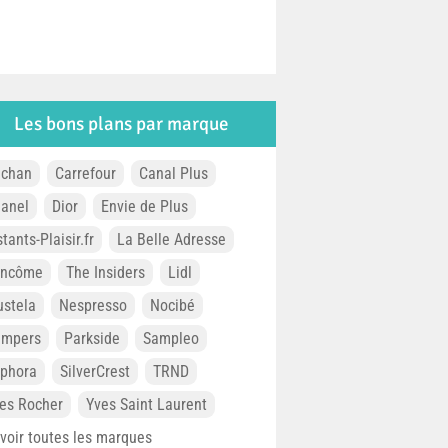
Les bons plans par marque
chan
Carrefour
Canal Plus
anel
Dior
Envie de Plus
stants-Plaisir.fr
La Belle Adresse
ancôme
The Insiders
Lidl
stela
Nespresso
Nocibé
ampers
Parkside
Sampleo
phora
SilverCrest
TRND
es Rocher
Yves Saint Laurent
. voir toutes les marques