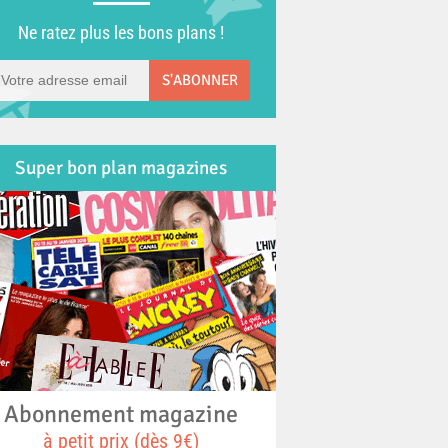
Ne ratez plus les bons plans !
S'ABONNER
Super bon plan magazines
Abonnement magazine
à petit prix (dès 9€)