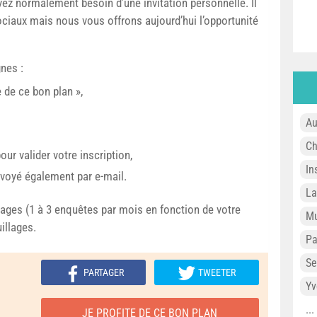
ez normalement besoin d’une invitation personnelle. Il
ociaux mais nous vous offrons aujourd’hui l’opportunité
nes :
e de ce bon plan »,
Au
Ch
our valider votre inscription,
In
voyé également par e-mail.
L
dages (1 à 3 enquêtes par mois en fonction de votre
Mu
illages.
P
Se
PARTAGER
TWEETER
Yv
..
JE PROFITE DE CE BON PLAN