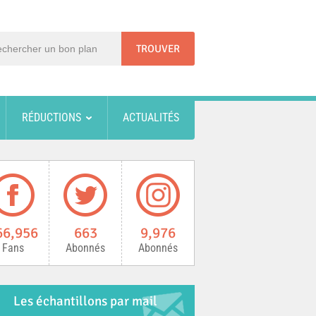
RÉDUCTIONS
ACTUALITÉS
66,956
663
9,976
Fans
Abonnés
Abonnés
Les échantillons par mail