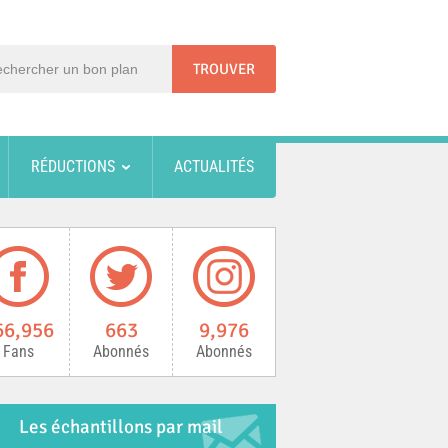
RÉDUCTIONS
ACTUALITÉS
66,956
663
9,976
Fans
Abonnés
Abonnés
Les échantillons par mail