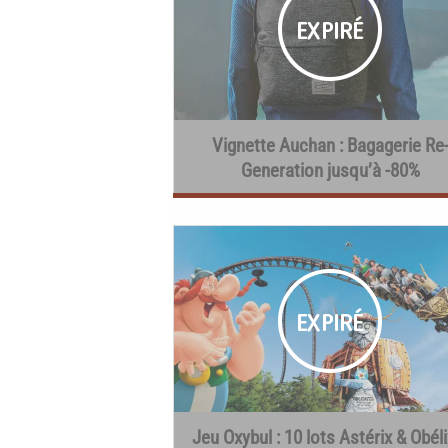
Vignette Auchan : Bagagerie Re
Generation jusqu’à -80%
Jeu Oxybul : 10 lots Astérix & Obéli