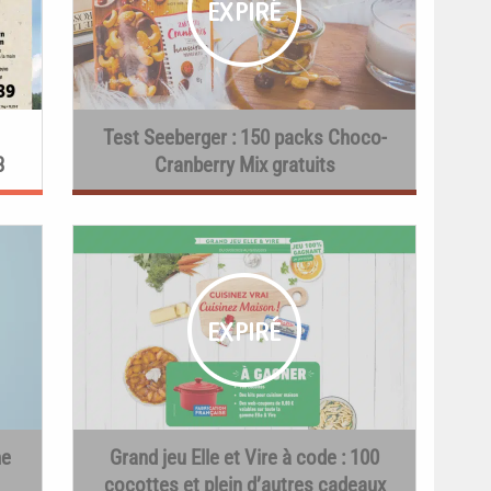
Test Seeberger : 150 packs Choco-
3
Cranberry Mix gratuits
me
Grand jeu Elle et Vire à code : 100
cocottes et plein d’autres cadeaux