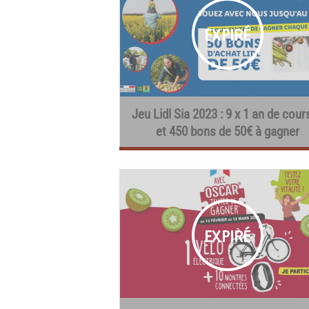
Jeu Lidl Sia 2023 : 9 x 1 an de cou
et 450 bons de 50€ à gagner