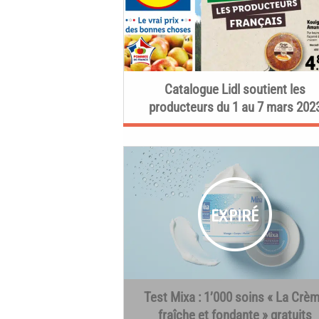
Catalogue Lidl soutient les
producteurs du 1 au 7 mars 202
Test Mixa : 1’000 soins « La Crè
fraîche et fondante » gratuits