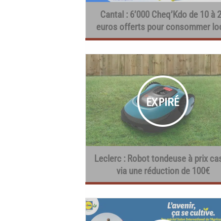
Cantal : 6’000 Cheq’Kdo de 10 à 
euros offerts pour consommer lo
Leclerc : Robot tondeuse à prix ca
via une réduction de 100€