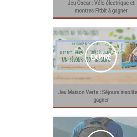
Jeu Oscar : Vélo électrique et
montres Fitbit à gagner
Jeu Maison Verte : Séjours insolit
gagner