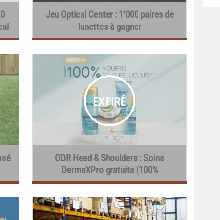
20
Jeu Optical Center : 1’000 paires de
cal
lunettes à gagner
ssé
ODR Head & Shoulders : Soins
DermaXPro gratuits (100%
remboursés)