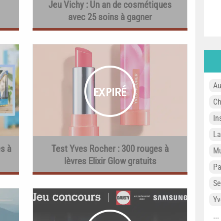
Jeu Vichy : Un an de cosmétiques
avec 25 soins à gagner
Au
Ch
In
L
es à
Test Yves Rocher : 300 rouges à
Mu
lèvres Elixir Glow gratuits
P
Se
Yv
..