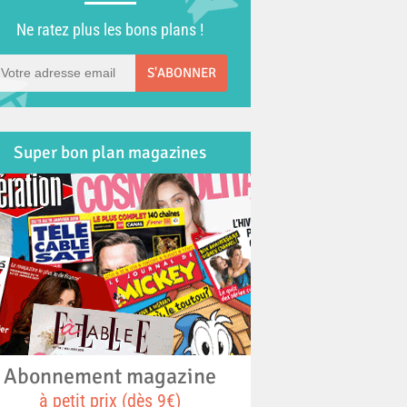
Ne ratez plus les bons plans !
S'ABONNER
Super bon plan magazines
Abonnement magazine
à petit prix (dès 9€)