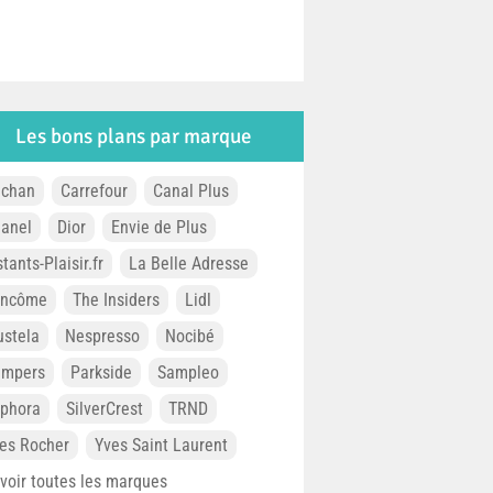
Les bons plans par marque
chan
Carrefour
Canal Plus
anel
Dior
Envie de Plus
stants-Plaisir.fr
La Belle Adresse
ancôme
The Insiders
Lidl
stela
Nespresso
Nocibé
ampers
Parkside
Sampleo
phora
SilverCrest
TRND
es Rocher
Yves Saint Laurent
. voir toutes les marques