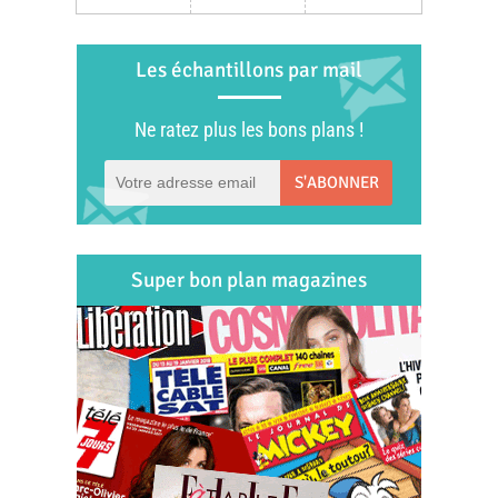
Les échantillons par mail
Ne ratez plus les bons plans !
S'ABONNER
Super bon plan magazines