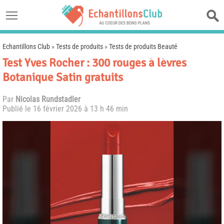
Echantillons Club
»
Tests de produits
»
Tests de produits Beauté
Test Yves Rocher : 300 rouges à lèvres
Botanique Satin gratuits
Par
Nicolas Rundstadler
Publié le
16 février 2026 à 13 h 46 min