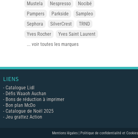
Mustela
Nespresso
Nocibé
Pampers
Parkside
Sampleo
Sephora
SilverCrest
TRND
Yves Rocher
Yves Saint Laurent
... voir toutes les marques
LIENS
-
Catalogue Lidl
-
Défis Waaoh Auchan
-
Bons de réduction à imprimer
-
Bon plan McDo
-
Catalogue de Noël 2025
-
Jeu grattez Action
Mentions légales |
Politique de confidentialité et Cookies