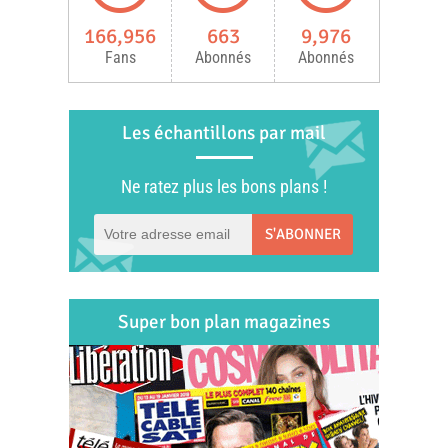
166,956
663
9,976
Fans
Abonnés
Abonnés
Les échantillons par mail
Ne ratez plus les bons plans !
S'ABONNER
Super bon plan magazines