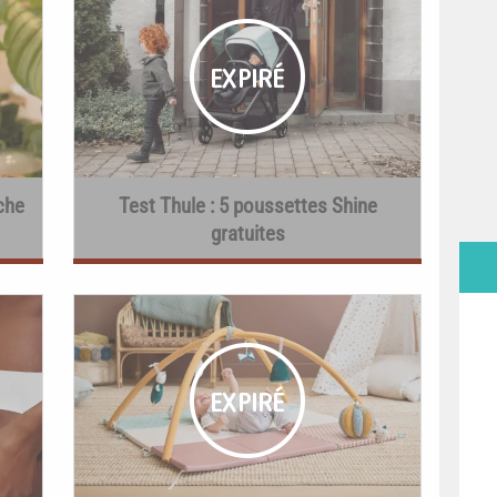
che
Test Thule : 5 poussettes Shine
gratuites