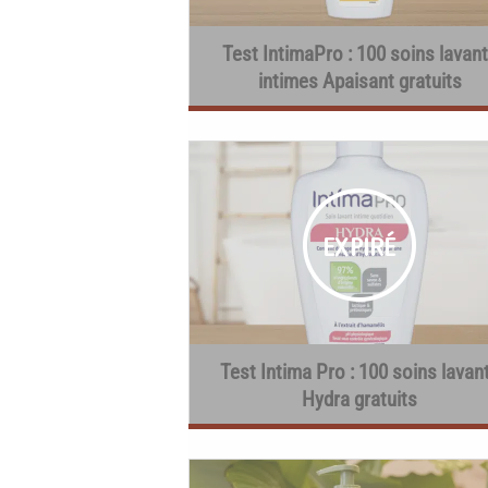
Test IntimaPro : 100 soins lavan
intimes Apaisant gratuits
Test Intima Pro : 100 soins lavan
Hydra gratuits