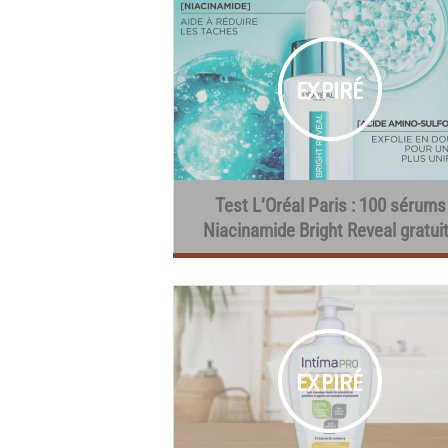
Test L’Oréal Paris : 100 sérums
Niacinamide Bright Reveal gratui