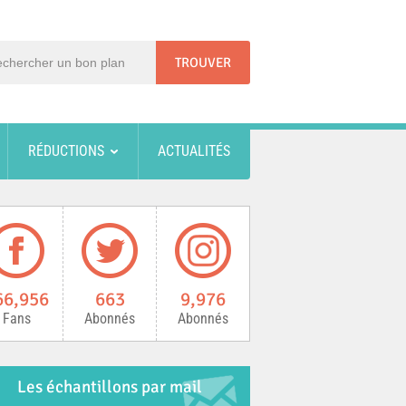
RÉDUCTIONS
ACTUALITÉS
66,956
663
9,976
Fans
Abonnés
Abonnés
Les échantillons par mail