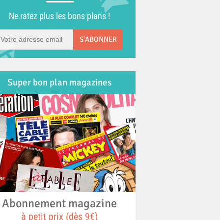
Ne ratez plus les bons plans !
S'ABONNER
Super bon plan magazines
Abonnement magazine
à petit prix (dès 9€)