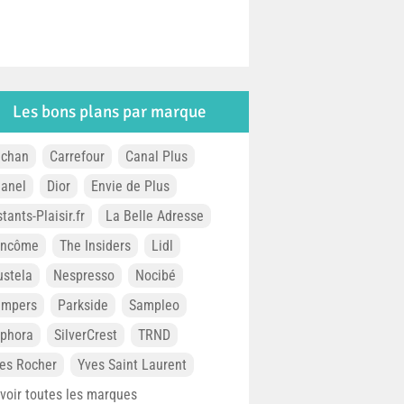
Les bons plans par marque
chan
Carrefour
Canal Plus
anel
Dior
Envie de Plus
stants-Plaisir.fr
La Belle Adresse
ancôme
The Insiders
Lidl
stela
Nespresso
Nocibé
ampers
Parkside
Sampleo
phora
SilverCrest
TRND
es Rocher
Yves Saint Laurent
. voir toutes les marques