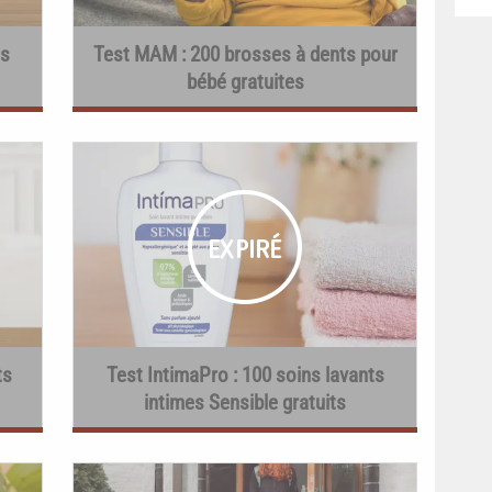
ts
Test MAM : 200 brosses à dents pour
bébé gratuites
ts
Test IntimaPro : 100 soins lavants
intimes Sensible gratuits