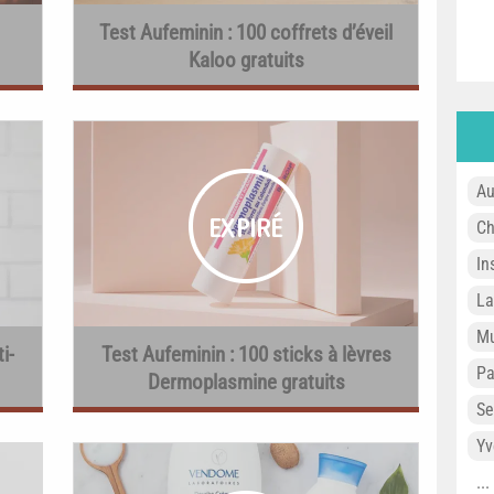
Test Aufeminin : 100 coffrets d’éveil
Kaloo gratuits
Au
Ch
In
L
Mu
i-
Test Aufeminin : 100 sticks à lèvres
P
Dermoplasmine gratuits
Se
Yv
..