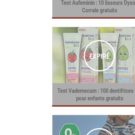
Test Aufeminin : 10 lisseurs Dys
Corrale gratuits
Test Vademecum : 100 dentifrices 
pour enfants gratuits