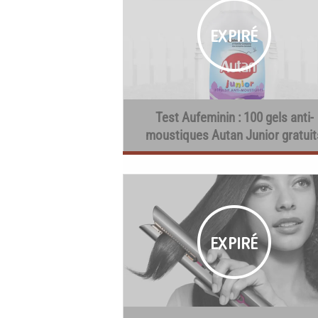
Test Aufeminin : 100 gels anti-
moustiques Autan Junior gratuit