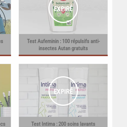
es
Test Aufeminin : 100 répulsifs anti-
insectes Autan gratuits
ecs
Test Intima : 200 soins lavants