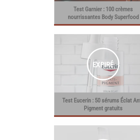
Test Garnier : 100 crèmes
nourrissantes Body Superfood
Test Eucerin : 50 sérums Éclat Ant
Pigment gratuits