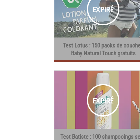
Test Lotus : 150 packs de couch
Baby Natural Touch gratuits
Test Batiste : 100 shampooings s