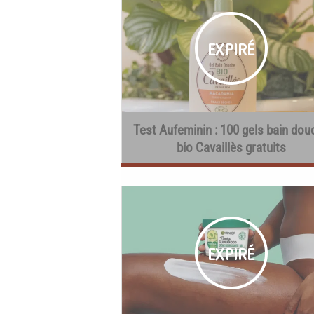
Test Aufeminin : 100 gels bain dou
bio Cavaillès gratuits