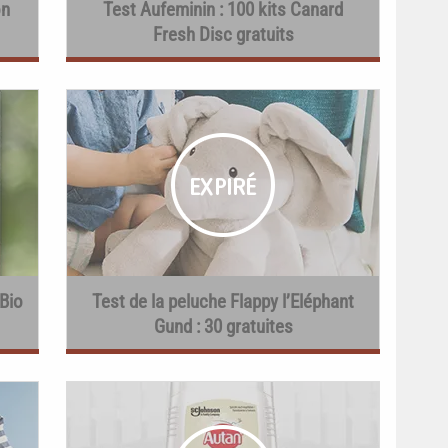
on
Test Aufeminin : 100 kits Canard
Fresh Disc gratuits
Bio
Test de la peluche Flappy l’Eléphant
Gund : 30 gratuites