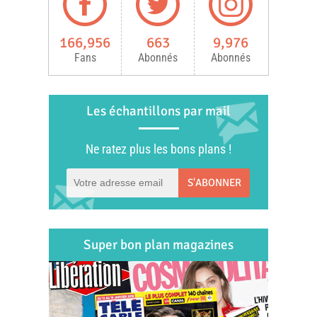
166,956
663
9,976
Fans
Abonnés
Abonnés
Les échantillons par mail
Ne ratez plus les bons plans !
S'ABONNER
Super bon plan magazines