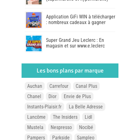
Application GiFi WIN à télécharger
: nombreux cadeaux à gagner
Super Grand Jeu Leclerc : En
magasin et sur www.e.leclerc
Les bons plans par marque
Auchan
Carrefour
Canal Plus
Chanel
Dior
Envie de Plus
Instants-Plaisir.fr
La Belle Adresse
Lancôme
The Insiders
Lidl
Mustela
Nespresso
Nocibé
Pampers
Parkside
Sampleo