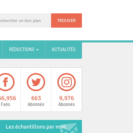
RÉDUCTIONS
ACTUALITÉS
66,956
663
9,976
Fans
Abonnés
Abonnés
Les échantillons par mail