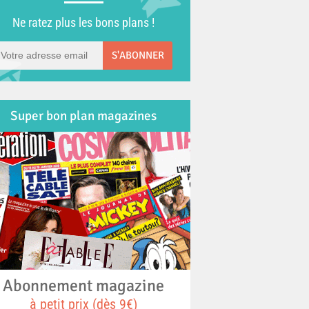
Ne ratez plus les bons plans !
S'ABONNER
Super bon plan magazines
Abonnement magazine
à petit prix (dès 9€)