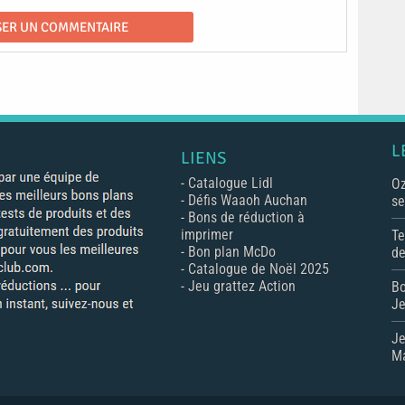
L
LIENS
-
Catalogue Lidl
Oz
-
Défis Waaoh Auchan
se
-
Bons de réduction à
imprimer
Te
-
Bon plan McDo
de
-
Catalogue de Noël 2025
-
Jeu grattez Action
Bo
Je
Je
Ma