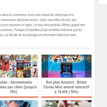
s dans le commerce, mon court statut de chômeuse m’a
mieux pour dépenser moins. Grâce aux offres du net, aux
 jeux-concours en ligne, j’ai reçu des produits offerts, gagné des
conomies. Puisque EchantillonsClub semblait intéressé par les
ais, j’ai décidé de les partager en devenant rédactrice web.
 plan : Abonnements
Bon plan Amazon : Bitzee
nes pas chers (jusqu’à
Disney Mon animal interactif
-70%)
à 18,45€ (-59%)