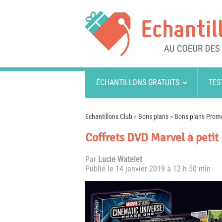
ÉCHANTILLONS GRATUITS
TES
Echantillons Club
»
Bons plans
»
Bons plans Promo
Coffrets DVD Marvel à petit
Par
Lucie Watelet
Publié le
14 janvier 2019 à 12 h 50 min