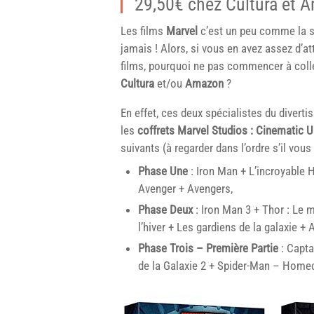
29,50€ chez Cultura et 
Les films
Marvel
c’est un peu comme la s
jamais ! Alors, si vous en avez assez d’att
films, pourquoi ne pas commencer à col
Cultura
et/ou
Amazon
?
En effet, ces deux spécialistes du diverti
les
coffrets Marvel Studios : Cinematic U
suivants (à regarder dans l’ordre s’il vous p
Phase Une
: Iron Man + L’incroyable 
Avenger + Avengers,
Phase Deux
: Iron Man 3 + Thor : Le 
l’hiver + Les gardiens de la galaxie +
Phase Trois – Première Partie
: Capta
de la Galaxie 2 + Spider-Man – Home