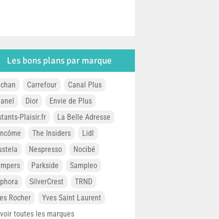
Les bons plans par marque
chan
Carrefour
Canal Plus
anel
Dior
Envie de Plus
stants-Plaisir.fr
La Belle Adresse
ancôme
The Insiders
Lidl
stela
Nespresso
Nocibé
ampers
Parkside
Sampleo
phora
SilverCrest
TRND
es Rocher
Yves Saint Laurent
. voir toutes les marques