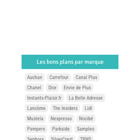
Les bons plans par marque
Auchan
Carrefour
Canal Plus
Chanel
Dior
Envie de Plus
Instants-Plaisir.fr
La Belle Adresse
Lancôme
The Insiders
Lidl
Mustela
Nespresso
Nocibé
Pampers
Parkside
Sampleo
Sephora
SilverCrest
TRND