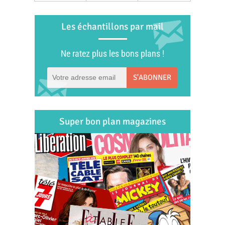
Les échantillons par mail
Ne ratez plus les bons plans !
S'ABONNER
Super bon plan magazines