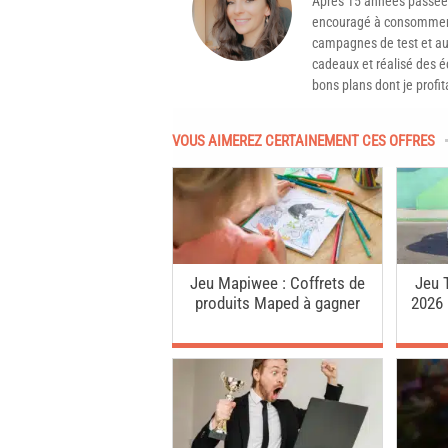
Après 15 années passée
encouragé à consommer 
campagnes de test et aux
cadeaux et réalisé des é
bons plans dont je profit
VOUS AIMEREZ CERTAINEMENT CES OFFRES
Jeu Mapiwee : Coffrets de
Jeu 
produits Maped à gagner
2026 