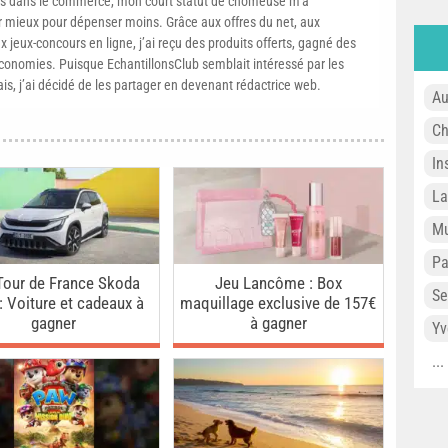
s dans le commerce, mon court statut de chômeuse m’a
mieux pour dépenser moins. Grâce aux offres du net, aux
 jeux-concours en ligne, j’ai reçu des produits offerts, gagné des
conomies. Puisque EchantillonsClub semblait intéressé par les
ais, j’ai décidé de les partager en devenant rédactrice web.
Au
Ch
In
L
Mu
P
Tour de France Skoda
Jeu Lancôme : Box
Se
: Voiture et cadeaux à
maquillage exclusive de 157€
gagner
à gagner
Yv
..