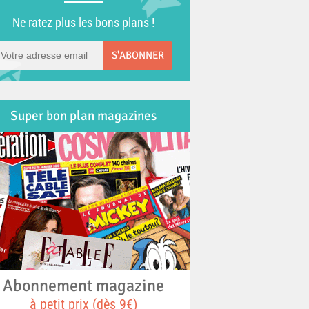
Ne ratez plus les bons plans !
S'ABONNER
Super bon plan magazines
Abonnement magazine
à petit prix (dès 9€)