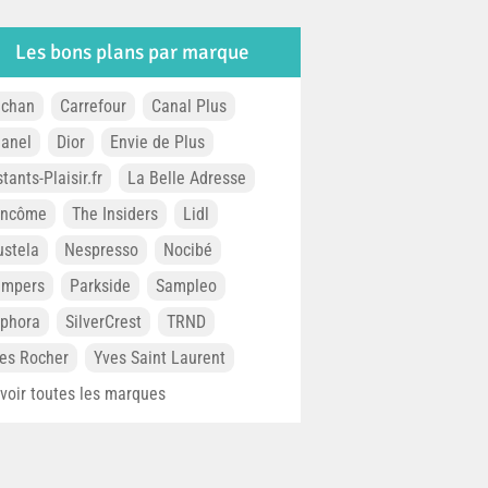
Les bons plans par marque
chan
Carrefour
Canal Plus
anel
Dior
Envie de Plus
stants-Plaisir.fr
La Belle Adresse
ancôme
The Insiders
Lidl
stela
Nespresso
Nocibé
ampers
Parkside
Sampleo
phora
SilverCrest
TRND
es Rocher
Yves Saint Laurent
. voir toutes les marques