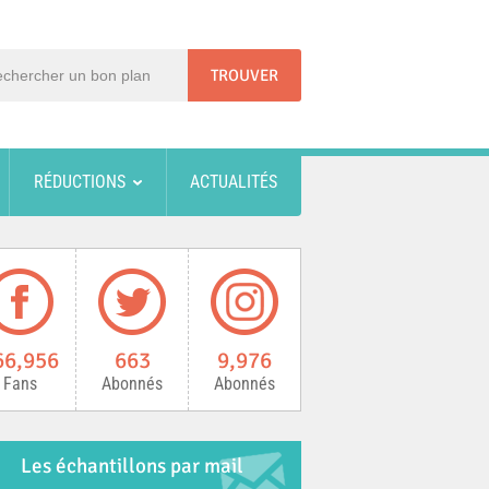
RÉDUCTIONS
ACTUALITÉS
66,956
663
9,976
Fans
Abonnés
Abonnés
Les échantillons par mail