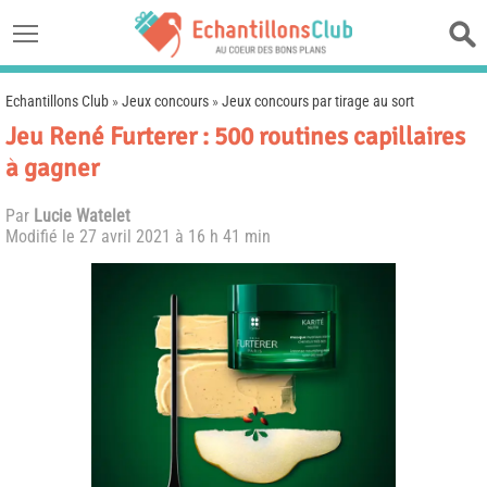
Echantillons Club
»
Jeux concours
»
Jeux concours par tirage au sort
Jeu René Furterer : 500 routines capillaires
à gagner
Par
Lucie Watelet
Modifié le
27 avril 2021 à 16 h 41 min