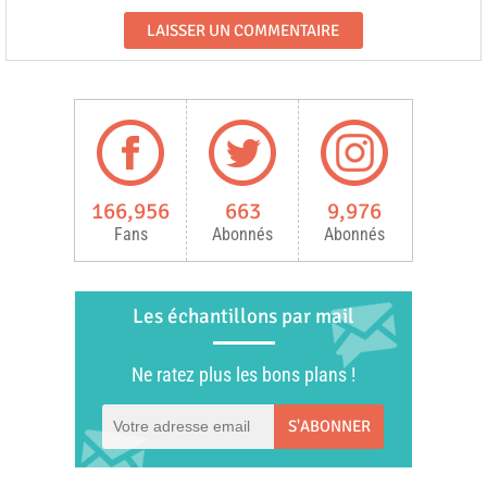
166,956
663
9,976
Fans
Abonnés
Abonnés
Les échantillons par mail
Ne ratez plus les bons plans !
S'ABONNER