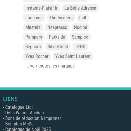
Instants-Plaisir.fr
La Belle Adresse
Lancôme
The Insiders
Lidl
Mustela
Nespresso
Nocibé
Pampers
Parkside
Sampleo
Sephora
SilverCrest
TRND
Yves Rocher
Yves Saint Laurent
... voir toutes les marques
LIENS
-
Catalogue Lidl
-
Défis Waaoh Auchan
-
Bons de réduction à imprimer
-
Bon plan McDo
-
Catalogue de Noël 2025