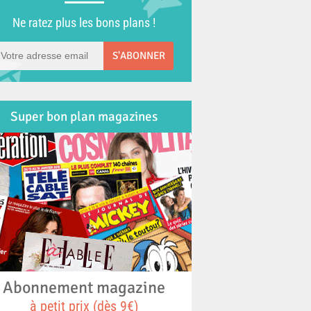
Ne ratez plus les bons plans !
S'ABONNER
Super bon plan magazines
Abonnement magazine
à petit prix (dès 9€)