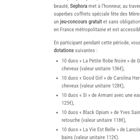
beauté,
Sephora
met à l’honneur, au trave
superbes coffrets spéciale fête des Mères.
un
jeu-concours gratuit
et sans obligation
en France métropolitaine et est accessib
En participant pendant cette période, vou
dotations
suivantes :
10 duos « La Petite Robe Noire » de 
cheveux (valeur unitaire 136€),
10 duos « Good Girl » de Carolina He
cheveux (valeur unitaire 128€),
10 duos « Sì » de Armani avec une eau
125€),
10 duos « Black Opium » de Yves Sain
retouche (valeur unitaire 118€),
10 duos « La Vie Est Belle » de Lanc
bains (valeur unitaire 112€).