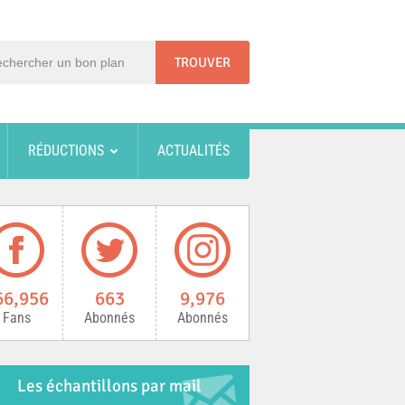
RÉDUCTIONS
ACTUALITÉS
66,956
663
9,976
Fans
Abonnés
Abonnés
Les échantillons par mail