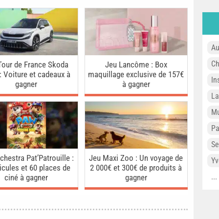
Au
Ch
Tour de France Skoda
Jeu Lancôme : Box
: Voiture et cadeaux à
maquillage exclusive de 157€
In
gagner
à gagner
L
Mu
P
Se
chestra Pat’Patrouille :
Jeu Maxi Zoo : Un voyage de
Yv
icules et 60 places de
2 000€ et 300€ de produits à
..
ciné à gagner
gagner