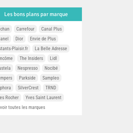
Les bons plans par marque
chan
Carrefour
Canal Plus
anel
Dior
Envie de Plus
stants-Plaisir.fr
La Belle Adresse
ancôme
The Insiders
Lidl
stela
Nespresso
Nocibé
ampers
Parkside
Sampleo
phora
SilverCrest
TRND
es Rocher
Yves Saint Laurent
. voir toutes les marques