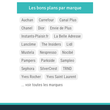
Les bons plans par marque
Auchan
Carrefour
Canal Plus
Chanel
Dior
Envie de Plus
Instants-Plaisir.fr
La Belle Adresse
Lancôme
The Insiders
Lidl
Mustela
Nespresso
Nocibé
Pampers
Parkside
Sampleo
Sephora
SilverCrest
TRND
Yves Rocher
Yves Saint Laurent
... voir toutes les marques