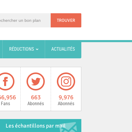
RÉDUCTIONS
ACTUALITÉS
66,956
663
9,976
Fans
Abonnés
Abonnés
Les échantillons par mail