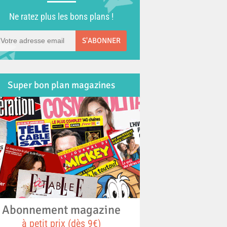
Ne ratez plus les bons plans !
S'ABONNER
Super bon plan magazines
Abonnement magazine
à petit prix (dès 9€)