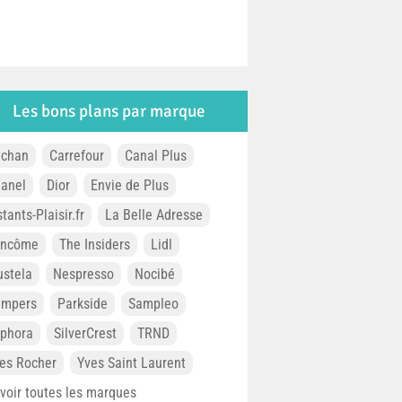
Les bons plans par marque
chan
Carrefour
Canal Plus
anel
Dior
Envie de Plus
stants-Plaisir.fr
La Belle Adresse
ancôme
The Insiders
Lidl
stela
Nespresso
Nocibé
ampers
Parkside
Sampleo
phora
SilverCrest
TRND
es Rocher
Yves Saint Laurent
. voir toutes les marques