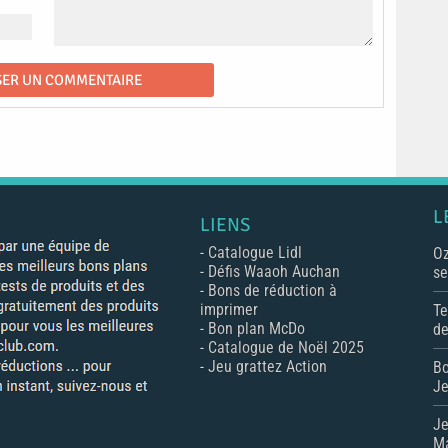
L
LIENS
-
Catalogue Lidl
Oz
-
Défis Waaoh Auchan
se
-
Bons de réduction à
imprimer
Te
-
Bon plan McDo
de
-
Catalogue de Noël 2025
-
Jeu grattez Action
Bo
Je
Je
Ma