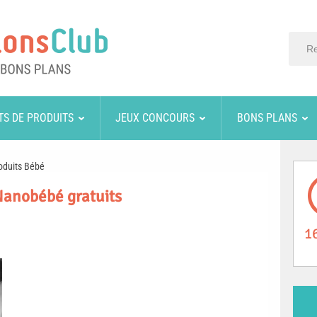
TS DE PRODUITS
JEUX CONCOURS
BONS PLANS
oduits Bébé
Nanobébé gratuits
1
n