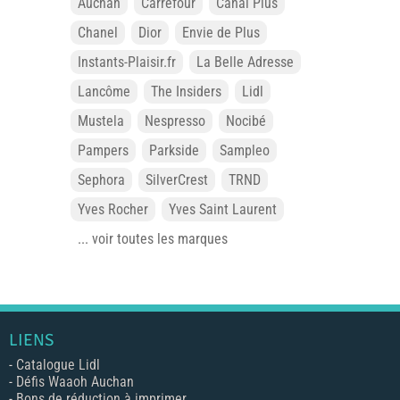
Auchan
Carrefour
Canal Plus
Chanel
Dior
Envie de Plus
Instants-Plaisir.fr
La Belle Adresse
Lancôme
The Insiders
Lidl
Mustela
Nespresso
Nocibé
Pampers
Parkside
Sampleo
Sephora
SilverCrest
TRND
Yves Rocher
Yves Saint Laurent
... voir toutes les marques
LIENS
-
Catalogue Lidl
-
Défis Waaoh Auchan
-
Bons de réduction à imprimer