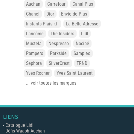
Auchan
Carrefour
Canal Plus
Chanel
Dior
Envie de Plus
Instants-Plaisir.fr
La Belle Adresse
Lancôme
The Insiders
Lidl
Mustela
Nespresso
Nocibé
Pampers
Parkside
Sampleo
Sephora
SilverCrest
TRND
Yves Rocher
Yves Saint Laurent
... voir toutes les marques
LIENS
-
Catalogue Lidl
-
Défis Waaoh Auchan