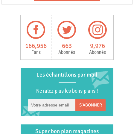
166,956
663
9,976
Fans
Abonnés
Abonnés
Les échantillons par mail
Ne ratez plus les bons plans !
S'ABONNER
Super bon plan magazines