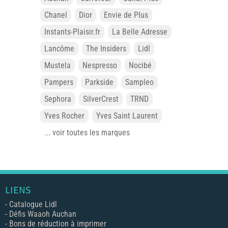
Chanel
Dior
Envie de Plus
Instants-Plaisir.fr
La Belle Adresse
Lancôme
The Insiders
Lidl
Mustela
Nespresso
Nocibé
Pampers
Parkside
Sampleo
Sephora
SilverCrest
TRND
Yves Rocher
Yves Saint Laurent
... voir toutes les marques
LIENS
-
Catalogue Lidl
-
Défis Waaoh Auchan
-
Bons de réduction à imprimer