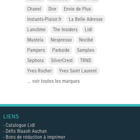
Chanel
Dior
Envie de Plus
Instants-Plaisir.fr
La Belle Adresse
Lancôme
The Insiders
Lidl
Mustela
Nespresso
Nocibé
Pampers
Parkside
Sampleo
Sephora
SilverCrest
TRND
Yves Rocher
Yves Saint Laurent
... voir toutes les marques
LIENS
-
Catalogue Lidl
-
Défis Waaoh Auchan
-
Bons de réduction à imprimer