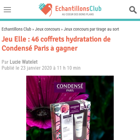
Echantillons Club
»
Jeux concours
»
Jeux concours par tirage au sort
Jeu Elle : 46 coffrets hydratation de
Condensé Paris à gagner
Par
Lucie Watelet
Publié le
23 janvier 2020 à 11 h 10 min