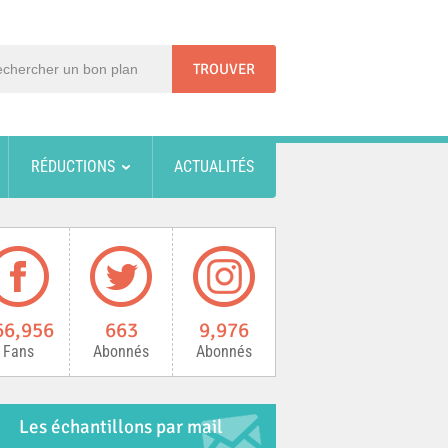
RÉDUCTIONS
ACTUALITÉS
66,956
663
9,976
Fans
Abonnés
Abonnés
Les échantillons par mail