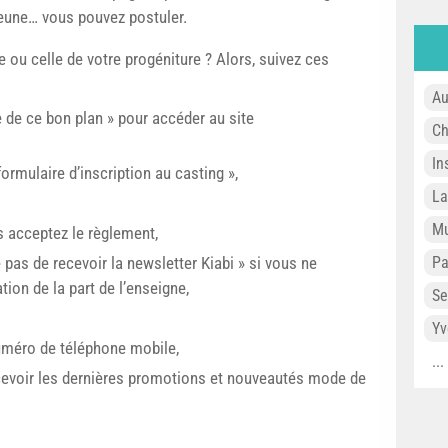
jeune… vous pouvez postuler.
ou celle de votre progéniture ? Alors, suivez ces
Au
e de ce bon plan » pour accéder au site
Ch
In
ormulaire d’inscription au casting »,
L
Mu
 acceptez le règlement,
e pas de recevoir la newsletter Kiabi » si vous ne
P
on de la part de l’enseigne,
Se
Yv
numéro de téléphone mobile,
..
cevoir les dernières promotions et nouveautés mode de