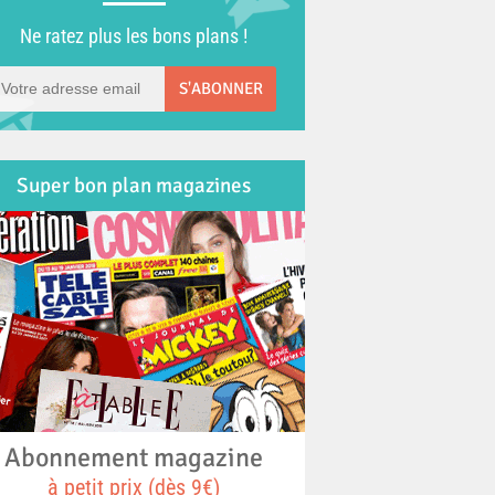
Ne ratez plus les bons plans !
S'ABONNER
Super bon plan magazines
Abonnement magazine
à petit prix (dès 9€)