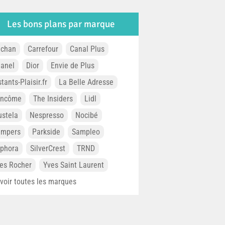
Les bons plans par marque
chan
Carrefour
Canal Plus
anel
Dior
Envie de Plus
stants-Plaisir.fr
La Belle Adresse
ancôme
The Insiders
Lidl
stela
Nespresso
Nocibé
ampers
Parkside
Sampleo
phora
SilverCrest
TRND
es Rocher
Yves Saint Laurent
. voir toutes les marques