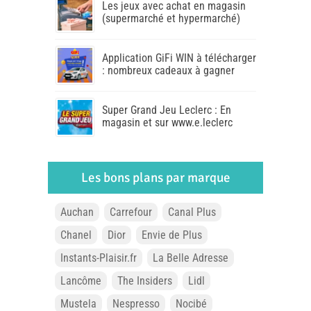
Les jeux avec achat en magasin
(supermarché et hypermarché)
Application GiFi WIN à télécharger
: nombreux cadeaux à gagner
Super Grand Jeu Leclerc : En
magasin et sur www.e.leclerc
Les bons plans par marque
Auchan
Carrefour
Canal Plus
Chanel
Dior
Envie de Plus
Instants-Plaisir.fr
La Belle Adresse
Lancôme
The Insiders
Lidl
Mustela
Nespresso
Nocibé