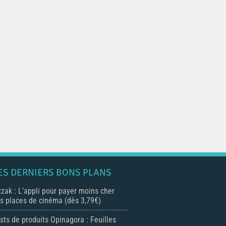
ES DERNIERS BONS PLANS
zak : L’appli pour payer moins cher
s places de cinéma (dès 3,79€)
sts de produits Opinagora : Feuilles