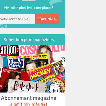
Ne ratez plus les bons plans !
S'ABONNER
Super bon plan magazines
Abonnement magazine
à petit prix (dès 9€)