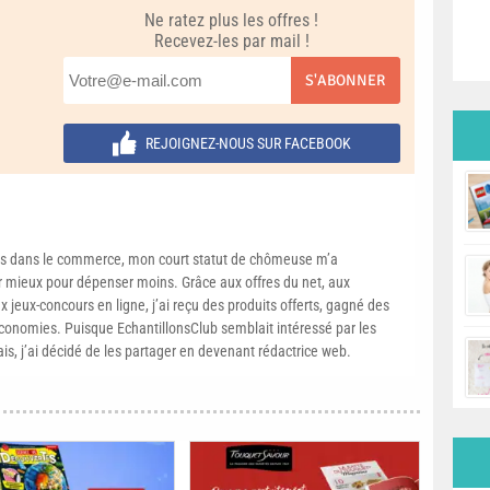
Ne ratez plus les offres !
Recevez-les par mail !
S'ABONNER
REJOIGNEZ-NOUS SUR FACEBOOK
s dans le commerce, mon court statut de chômeuse m’a
mieux pour dépenser moins. Grâce aux offres du net, aux
 jeux-concours en ligne, j’ai reçu des produits offerts, gagné des
conomies. Puisque EchantillonsClub semblait intéressé par les
ais, j’ai décidé de les partager en devenant rédactrice web.