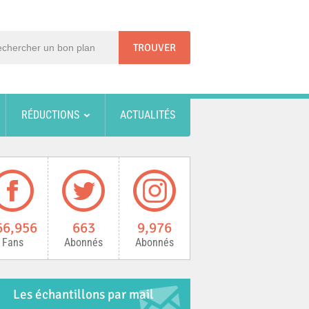
RÉDUCTIONS
ACTUALITÉS
66,956
663
9,976
Fans
Abonnés
Abonnés
Les échantillons par mail