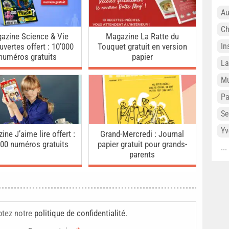
Au
Ch
azine Science & Vie
Magazine La Ratte du
In
vertes offert : 10’000
Touquet gratuit en version
numéros gratuits
papier
L
Mu
P
Se
Yv
ne J’aime lire offert :
Grand-Mercredi : Journal
000 numéros gratuits
papier gratuit pour grands-
..
parents
ptez notre
politique de confidentialité
.