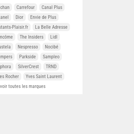
chan
Carrefour
Canal Plus
anel
Dior
Envie de Plus
stants-Plaisir.fr
La Belle Adresse
ancôme
The Insiders
Lidl
stela
Nespresso
Nocibé
ampers
Parkside
Sampleo
phora
SilverCrest
TRND
es Rocher
Yves Saint Laurent
. voir toutes les marques