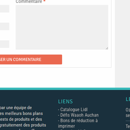
Commentaire
*
L
LIENS
-
Catalogue Lidl
Oz
-
Défis Waaoh Auchan
se
-
Bons de réduction à
imprimer
Te