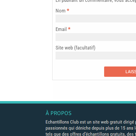
En publiant un commentaire, vous acce
Nom
*
Email
*
Site web (facultatif)
À PROPOS