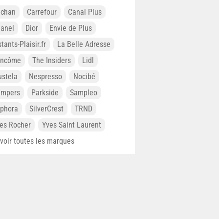
chan
Carrefour
Canal Plus
anel
Dior
Envie de Plus
stants-Plaisir.fr
La Belle Adresse
ancôme
The Insiders
Lidl
stela
Nespresso
Nocibé
ampers
Parkside
Sampleo
phora
SilverCrest
TRND
es Rocher
Yves Saint Laurent
. voir toutes les marques