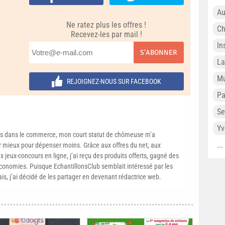
Au
Ne ratez plus les offres !
Ch
Recevez-les par mail !
In
S'ABONNER
L
Mu
REJOIGNEZ-NOUS SUR FACEBOOK
P
Se
Yv
s dans le commerce, mon court statut de chômeuse m’a
..
mieux pour dépenser moins. Grâce aux offres du net, aux
 jeux-concours en ligne, j’ai reçu des produits offerts, gagné des
conomies. Puisque EchantillonsClub semblait intéressé par les
ais, j’ai décidé de les partager en devenant rédactrice web.