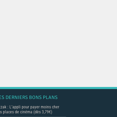
ES DERNIERS BONS PLANS
zak : L’appli pour payer moins cher
s places de cinéma (dès 3,79€)