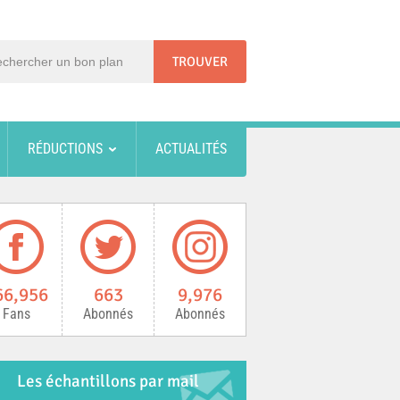
RÉDUCTIONS
ACTUALITÉS
66,956
663
9,976
Fans
Abonnés
Abonnés
Les échantillons par mail