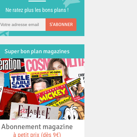
Ne ratez plus les bons plans !
S'ABONNER
Super bon plan magazines
Abonnement magazine
à petit prix (dès 9€)