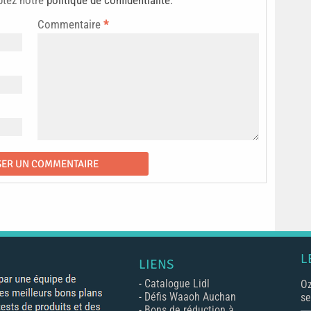
ptez notre
politique de confidentialité
.
Commentaire
*
L
LIENS
-
Catalogue Lidl
Oz
-
Défis Waaoh Auchan
se
-
Bons de réduction à