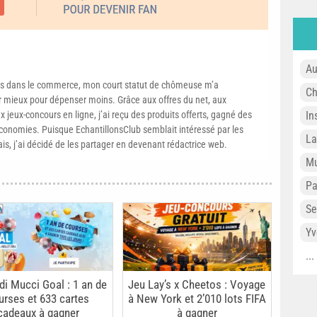
Au
s dans le commerce, mon court statut de chômeuse m’a
Ch
mieux pour dépenser moins. Grâce aux offres du net, aux
 jeux-concours en ligne, j’ai reçu des produits offerts, gagné des
In
conomies. Puisque EchantillonsClub semblait intéressé par les
L
ais, j’ai décidé de les partager en devenant rédactrice web.
Mu
P
Se
Yv
..
di Mucci Goal : 1 an de
Jeu Lay’s x Cheetos : Voyage
urses et 633 cartes
à New York et 2’010 lots FIFA
cadeaux à gagner
à gagner