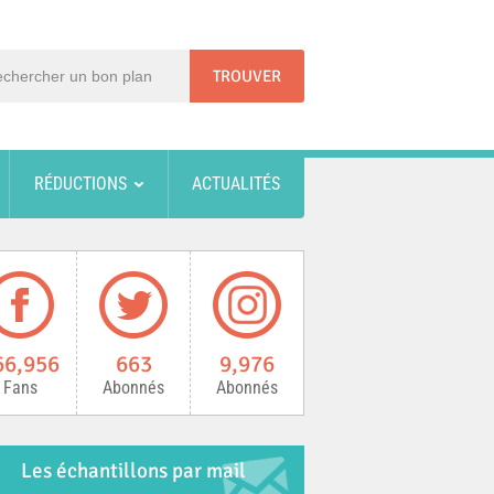
RÉDUCTIONS
ACTUALITÉS
66,956
663
9,976
Fans
Abonnés
Abonnés
Les échantillons par mail