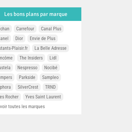
Les bons plans par marque
chan
Carrefour
Canal Plus
anel
Dior
Envie de Plus
stants-Plaisir.fr
La Belle Adresse
ancôme
The Insiders
Lidl
stela
Nespresso
Nocibé
ampers
Parkside
Sampleo
phora
SilverCrest
TRND
es Rocher
Yves Saint Laurent
. voir toutes les marques