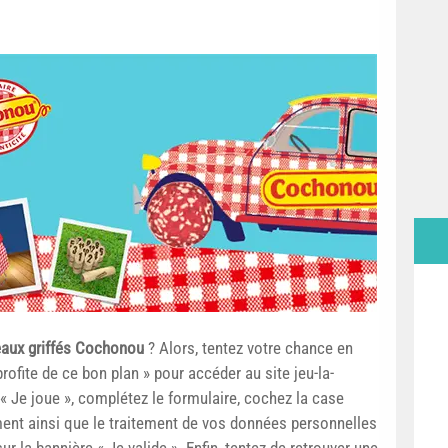
eaux griffés Cochonou
? Alors, tentez votre chance en
ofite de ce bon plan » pour accéder au site jeu-la-
 « Je joue », complétez le formulaire, cochez la case
ent ainsi que le traitement de vos données personnelles
ur la bannière « Je valide ». Enfin, tentez de retrouver une