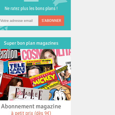
Ne ratez plus les bons plans !
S'ABONNER
Super bon plan magazines
Abonnement magazine
à petit prix (dès 9€)