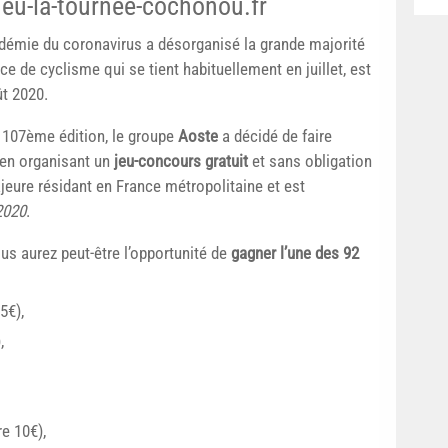
eu-la-tournee-cochonou.fr
pidémie du coronavirus a désorganisé la grande majorité
 de cyclisme qui se tient habituellement en juillet, est
ût 2020.
 107ème édition, le groupe
Aoste
a décidé de faire
 en organisant un
jeu-concours gratuit
et sans obligation
ajeure résidant en France métropolitaine et est
 2020
.
ous aurez peut-être l’opportunité de
gagner l’une des 92
5€),
,
e 10€),