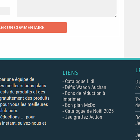
L
LIENS
-
Catalogue Lidl
Oz
-
Défis Waaoh Auchan
se
-
Bons de réduction à
imprimer
Te
-
Bon plan McDo
de
-
Catalogue de Noël 2025
-
Jeu grattez Action
Bo
Je
Je