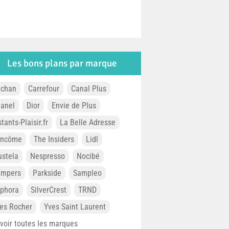
Les bons plans par marque
chan
Carrefour
Canal Plus
anel
Dior
Envie de Plus
stants-Plaisir.fr
La Belle Adresse
ancôme
The Insiders
Lidl
stela
Nespresso
Nocibé
ampers
Parkside
Sampleo
phora
SilverCrest
TRND
es Rocher
Yves Saint Laurent
. voir toutes les marques