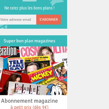
Ne ratez plus les bons plans !
S'ABONNER
Super bon plan magazines
Abonnement magazine
à petit prix (dès 9€)