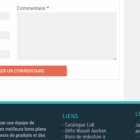
Commentaire
*
L
LIENS
-
Catalogue Lidl
Je
-
Défis Waaoh Auchan
se
-
Bons de réduction à