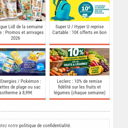
gue Lidl de la semaine
Super U / Hyper U reprise
ne : Promos et arrivages
Cartable : 10€ offerts en bon
2026
 Energies / Pokémon :
Leclerc : 10% de remise
ettes de plage ou sac
fidélité sur les fruits et
isotherme à 8,99€
légumes (chaque semaine)
ptez notre
politique de confidentialité
.