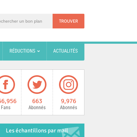
RÉDUCTIONS
ACTUALITÉS
66,956
663
9,976
Fans
Abonnés
Abonnés
Les échantillons par mail