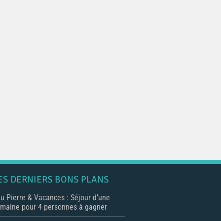
ES DERNIERS BONS PLANS
u Pierre & Vacances : Séjour d’une
maine pour 4 personnes à gagner