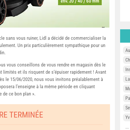
cle sans vous ruiner, Lidl a décidé de commercialiser la
lement. Un prix particulièrement sympathique pour un
Au
din.
Ch
nous vous conseillons de vous rendre en magasin dès le
In
nt limités et ils risquent de s’épuiser rapidement ! Avant
 dès le 15/06/2020, nous vous invitons préalablement à
L
roposera l’enseigne à la même période en cliquant
Mu
e de ce bon plan ».
P
Se
Yv
..