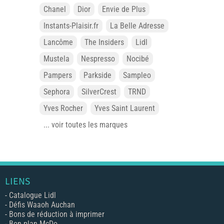
Chanel
Dior
Envie de Plus
Instants-Plaisir.fr
La Belle Adresse
Lancôme
The Insiders
Lidl
Mustela
Nespresso
Nocibé
Pampers
Parkside
Sampleo
Sephora
SilverCrest
TRND
Yves Rocher
Yves Saint Laurent
... voir toutes les marques
LIENS
-
Catalogue Lidl
-
Défis Waaoh Auchan
-
Bons de réduction à imprimer
-
Bon plan McDo