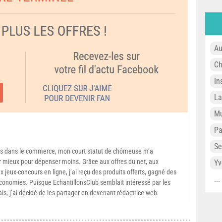
Au
Ch
In
L
Mu
P
Se
s dans le commerce, mon court statut de chômeuse m’a
mieux pour dépenser moins. Grâce aux offres du net, aux
Yv
 jeux-concours en ligne, j’ai reçu des produits offerts, gagné des
..
conomies. Puisque EchantillonsClub semblait intéressé par les
ais, j’ai décidé de les partager en devenant rédactrice web.