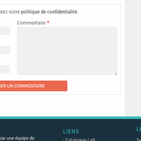
ptez notre
politique de confidentialité
.
Commentaire
*
L
LIENS
-
Catalogue Lidl
Te