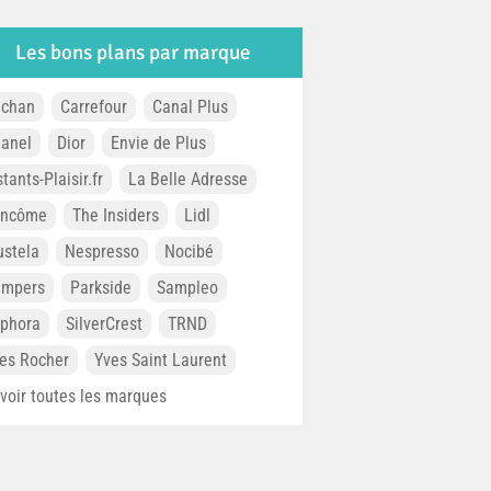
Les bons plans par marque
chan
Carrefour
Canal Plus
anel
Dior
Envie de Plus
stants-Plaisir.fr
La Belle Adresse
ancôme
The Insiders
Lidl
stela
Nespresso
Nocibé
ampers
Parkside
Sampleo
phora
SilverCrest
TRND
es Rocher
Yves Saint Laurent
. voir toutes les marques