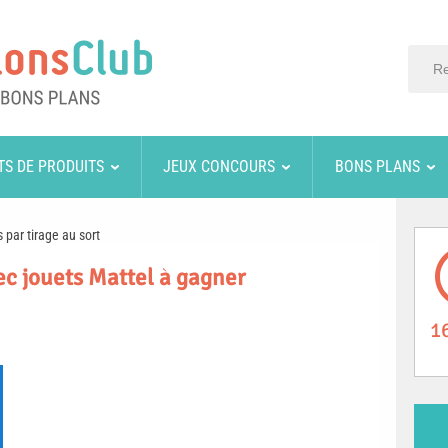
TS DE PRODUITS
JEUX CONCOURS
BONS PLANS
 par tirage au sort
vec jouets Mattel à gagner
1