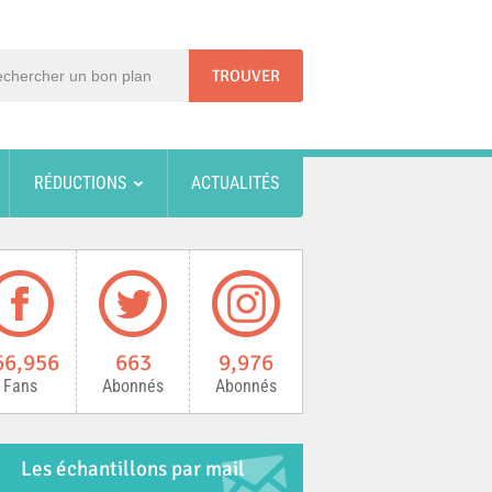
RÉDUCTIONS
ACTUALITÉS
66,956
663
9,976
Fans
Abonnés
Abonnés
Les échantillons par mail