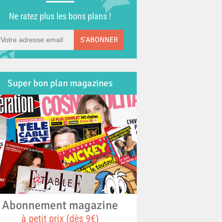
Ne ratez plus les bons plans !
S'ABONNER
Super bon plan magazines
Abonnement magazine
à petit prix (dès 9€)