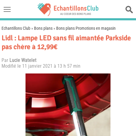
Echantillons Club
»
Bons plans
»
Bons plans Promotions en magasin
Lidl : Lampe LED sans fil aimantée Parkside
pas chère à 12,99€
Par
Lucie Watelet
Modifié le
11 janvier 2021 à 13 h 57 min