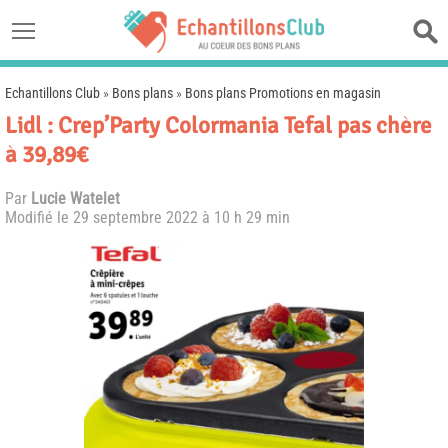
Echantillons Club
»
Bons plans
»
Bons plans Promotions en magasin
Lidl : Crep’Party Colormania Tefal pas chère
à 39,89€
Par
Lucie Watelet
Modifié le
29 septembre 2022 à 10 h 29 min