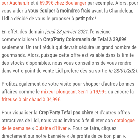
sur Auchan.fr
et à
69,99€ chez Boulanger
par exemple. Alors, pour
vous aider à
vous équiper à moindres frais
avant la Chandeleur,
Lidl
a décidé de vous le proposer à
petit prix
!
En effet, dès demain
jeudi 28 janvier 2021
, l’enseigne
commercialisera la
Crep’Party Colormania de Tefal à 39,89€
seulement. Un tarif réduit qui devrait séduire un grand nombre de
gourmands. Alors, puisque cette offre est valable dans la limite
des stocks disponibles, nous vous conseillons de vous rendre
dans votre point de vente Lidl préféré dès sa sortie
le 28/01/2021
.
Profitez également de votre visite pour shopper d’autres bonnes
affaires comme le
mixeur plongeant 3en1 à 19,99€
ou encore la
friteuse à air chaud à 34,99€
.
Pour visualiser la
Crep’Party Tefal pas chère
et d’autres offres
attractives de Lidl, nous vous invitons à feuilleter son
catalogue
de le semaine
«
Cuisine d’Hiver
». Pour ce faire, cliquez
directement sur notre bannière « Je profite de ce bon plan ».