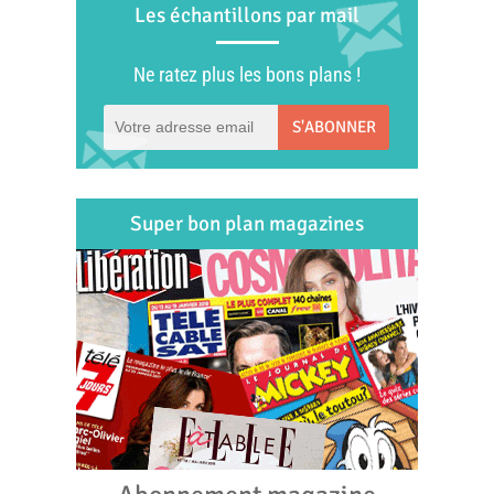
Les échantillons par mail
Ne ratez plus les bons plans !
S'ABONNER
Super bon plan magazines