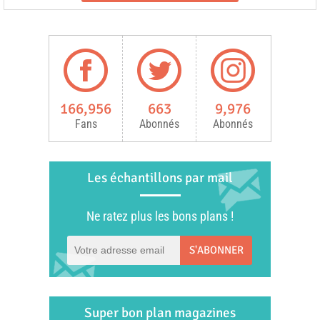
166,956
663
9,976
Fans
Abonnés
Abonnés
Les échantillons par mail
Ne ratez plus les bons plans !
S'ABONNER
Super bon plan magazines