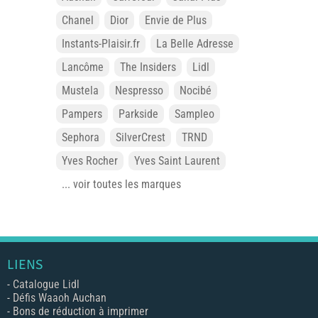
Chanel
Dior
Envie de Plus
Instants-Plaisir.fr
La Belle Adresse
Lancôme
The Insiders
Lidl
Mustela
Nespresso
Nocibé
Pampers
Parkside
Sampleo
Sephora
SilverCrest
TRND
Yves Rocher
Yves Saint Laurent
... voir toutes les marques
LIENS
-
Catalogue Lidl
-
Défis Waaoh Auchan
-
Bons de réduction à imprimer