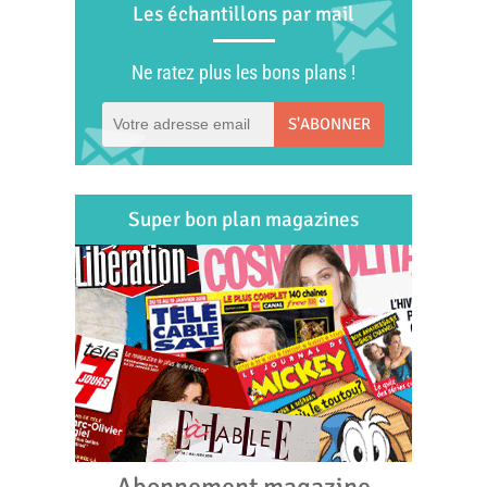
Les échantillons par mail
Ne ratez plus les bons plans !
S'ABONNER
Super bon plan magazines