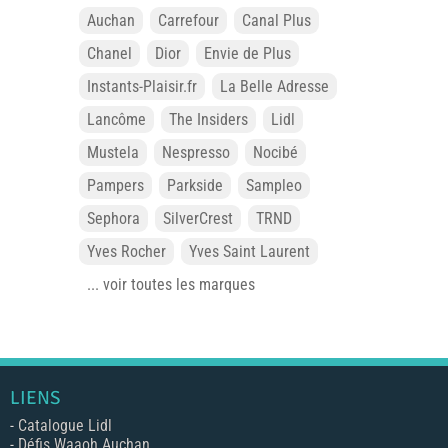
Auchan
Carrefour
Canal Plus
Chanel
Dior
Envie de Plus
Instants-Plaisir.fr
La Belle Adresse
Lancôme
The Insiders
Lidl
Mustela
Nespresso
Nocibé
Pampers
Parkside
Sampleo
Sephora
SilverCrest
TRND
Yves Rocher
Yves Saint Laurent
... voir toutes les marques
LIENS
-
Catalogue Lidl
-
Défis Waaoh Auchan