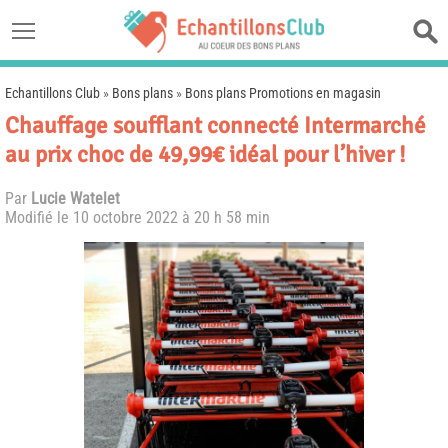
Echantillons Club
»
Bons plans
»
Bons plans Promotions en magasin
Chauffage soufflant connecté Intermarché
au prix choc de 49,99€ idéal pour l’hiver !
Par
Lucie Watelet
Modifié le
10 octobre 2022 à 20 h 58 min