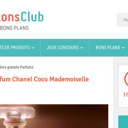
TS DE PRODUITS
JEUX CONCOURS
BONS PLANS
lons gratuits Parfums
arfum Chanel Coco Mademoiselle
1