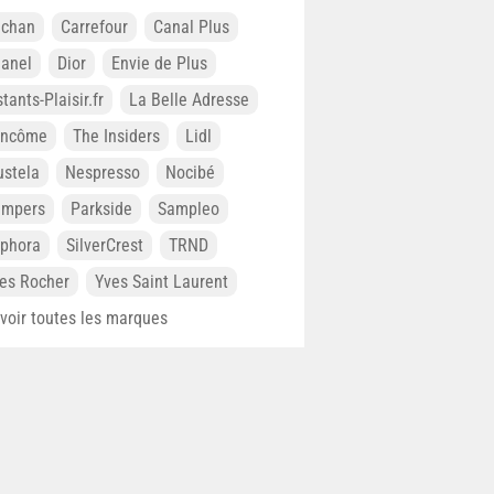
chan
Carrefour
Canal Plus
anel
Dior
Envie de Plus
stants-Plaisir.fr
La Belle Adresse
ancôme
The Insiders
Lidl
stela
Nespresso
Nocibé
ampers
Parkside
Sampleo
phora
SilverCrest
TRND
es Rocher
Yves Saint Laurent
. voir toutes les marques