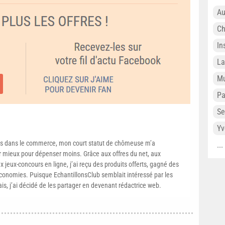
Au
Ch
In
L
Mu
P
Se
Yv
s dans le commerce, mon court statut de chômeuse m’a
..
mieux pour dépenser moins. Grâce aux offres du net, aux
 jeux-concours en ligne, j’ai reçu des produits offerts, gagné des
conomies. Puisque EchantillonsClub semblait intéressé par les
ais, j’ai décidé de les partager en devenant rédactrice web.