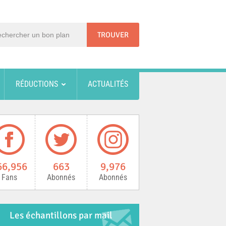
RÉDUCTIONS
ACTUALITÉS
66,956
663
9,976
Fans
Abonnés
Abonnés
Les échantillons par mail