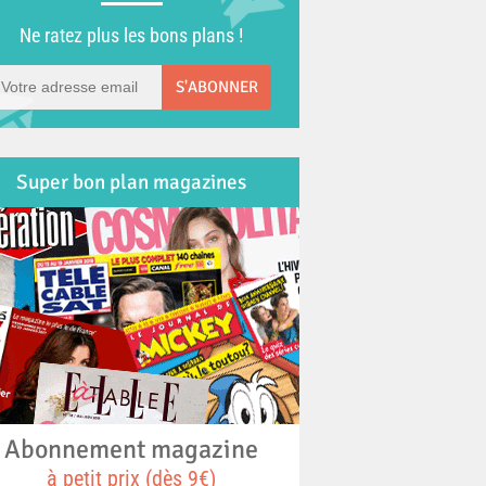
Ne ratez plus les bons plans !
S'ABONNER
Super bon plan magazines
Abonnement magazine
à petit prix (dès 9€)