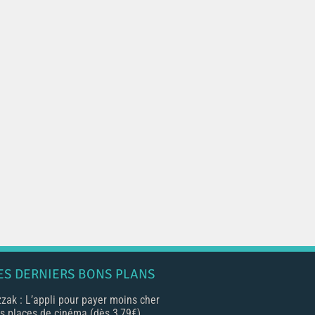
ES DERNIERS BONS PLANS
zak : L’appli pour payer moins cher
s places de cinéma (dès 3,79€)