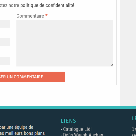
ptez notre
politique de confidentialité
.
Commentaire
*
L
LIENS
-
Catalogue Lidl
Oz
-
Défis Waaoh Auchan
se