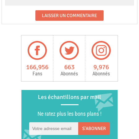
166,956
663
9,976
Fans
Abonnés
Abonnés
Les échantillons par mail
Ne ratez plus les bons plans !
S'ABONNER