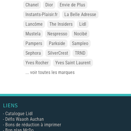
Chanel
Dior
Envie de Plus
Instants-Plaisir.fr
La Belle Adresse
Lancôme
The Insiders
Lidl
Mustela
Nespresso
Nocibé
Pampers
Parkside
Sampleo
Sephora
SilverCrest
TRND
Yves Rocher
Yves Saint Laurent
... voir toutes les marques
LIENS
-
Catalogue Lidl
-
Défis Waaoh Auchan
-
Bons de réduction à imprimer
-
Bon plan McDo