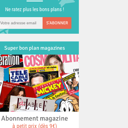
Ne ratez plus les bons plans !
S'ABONNER
Super bon plan magazines
Abonnement magazine
à petit prix (dès 9€)