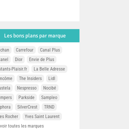
Les bons plans par marque
chan
Carrefour
Canal Plus
anel
Dior
Envie de Plus
stants-Plaisir.fr
La Belle Adresse
ancôme
The Insiders
Lidl
stela
Nespresso
Nocibé
ampers
Parkside
Sampleo
phora
SilverCrest
TRND
es Rocher
Yves Saint Laurent
. voir toutes les marques