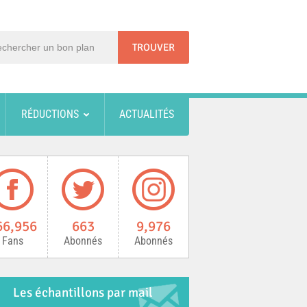
RÉDUCTIONS
ACTUALITÉS
66,956
663
9,976
Fans
Abonnés
Abonnés
Les échantillons par mail