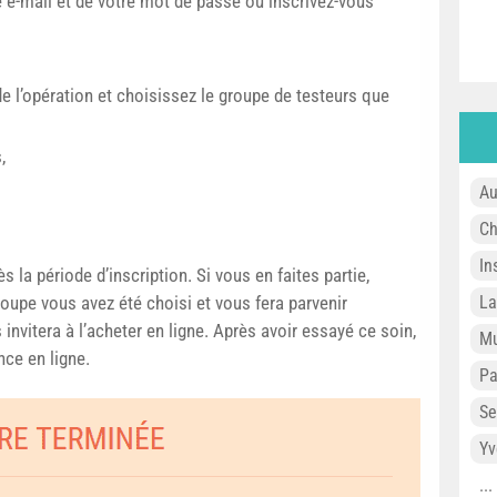
 e-mail et de votre mot de passe ou inscrivez-vous
 l’opération et choisissez le groupe de testeurs que
,
Au
Ch
In
 la période d’inscription. Si vous en faites partie,
roupe vous avez été choisi et vous fera parvenir
L
invitera à l’acheter en ligne. Après avoir essayé ce soin,
Mu
nce en ligne.
P
Se
Yv
..