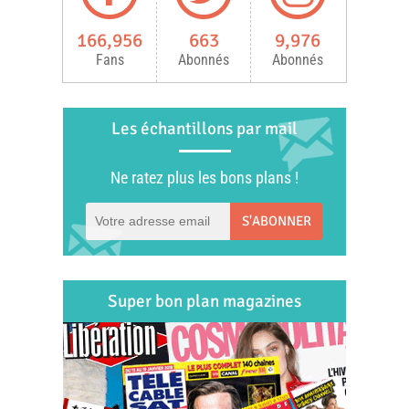
166,956
663
9,976
Fans
Abonnés
Abonnés
Les échantillons par mail
Ne ratez plus les bons plans !
S'ABONNER
Super bon plan magazines